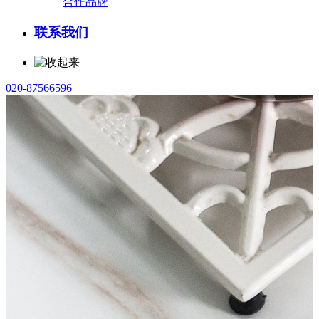
合作品牌
联系我们
020-87566596