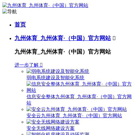
首页
九州体育_九州体育·（中国）官方网站

九州体育_九州体育·（中国）官方网站
进一步了解

弱电系统建设及智能化系统
信息安全整体九州体育_九州体育·（中国）官方网
站
安全云九州体育_九州体育·（中国）官方网站
安全无线网络建设方案