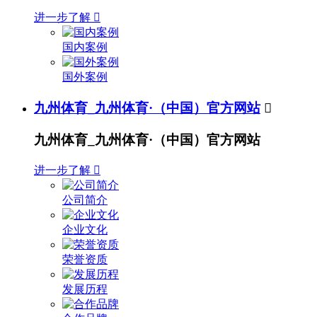
进一步了解

国内案例
国外案例
九州体育_九州体育·（中国）官方网站

九州体育_九州体育·（中国）官方网站
进一步了解

公司简介
企业文化
荣誉资质
发展历程