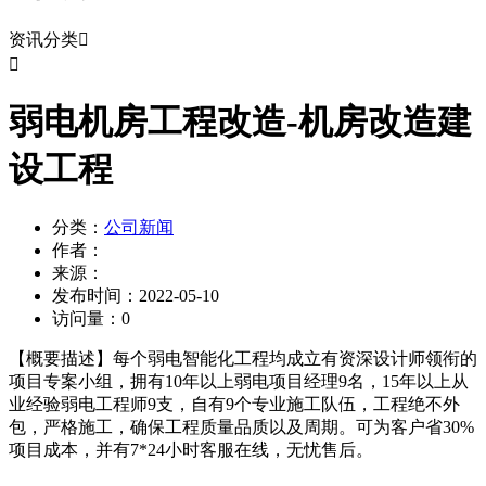
资讯分类


弱电机房工程改造-机房改造建
设工程
分类：
公司新闻
作者：
来源：
发布时间：
2022-05-10
访问量：
0
【概要描述】
每个弱电智能化工程均成立有资深设计师领衔的
项目专案小组，拥有10年以上弱电项目经理9名，15年以上从
业经验弱电工程师9支，自有9个专业施工队伍，工程绝不外
包，严格施工，确保工程质量品质以及周期。可为客户省30%
项目成本，并有7*24小时客服在线，无忧售后。