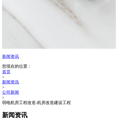
新闻资讯
您现在的位置：
首页
>
新闻资讯
>
公司新闻
>
弱电机房工程改造-机房改造建设工程
新闻资讯