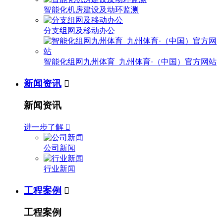
智能化机房建设及动环监测
分支组网及移动办公
智能化组网九州体育_九州体育·（中国）官方网站
新闻资讯

新闻资讯
进一步了解

公司新闻
行业新闻
工程案例

工程案例