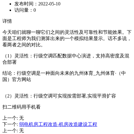
发布时间：
2022-05-10
访问量：
0
详情
今天咱们就聊一聊它们之间的灵活性及可靠性和节能效果。下
面是工程师为我们测算出来的一个模拟结果显示。话不多说，
看两者之间的对比。
（1）灵活性：行级空调匹配数据中心演进，支持高密度及混
合部署
结论：行级空调是一种面向未来的九州体育_九州体育·（中
国）官方网站
（2）灵活性：行级空调可实现按需部署,实现平滑扩容
扫二维码用手机看
上一个
:
无
下一个
:
弱电机房工程改造-机房改造建设工程
上一个
:
无