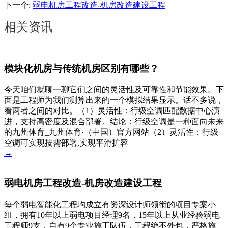
下一个
:
弱电机房工程改造-机房改造建设工程
相关资讯
模块化机房与传统机房区别有哪些？
今天咱们就聊一聊它们之间的灵活性及可靠性和节能效果。下
面是工程师为我们测算出来的一个模拟结果显示。话不多说，
看两者之间的对比。（1）灵活性：行级空调匹配数据中心演
进，支持高密度及混合部署。结论：行级空调是一种面向未来
的九州体育_九州体育·（中国）官方网站（2）灵活性：行级
空调可实现按需部署,实现平滑扩容
→
弱电机房工程改造-机房改造建设工程
每个弱电智能化工程均成立有资深设计师领衔的项目专案小
组，拥有10年以上弱电项目经理9名，15年以上从业经验弱电
工程师9支，自有9个专业施工队伍，工程绝不外包，严格施