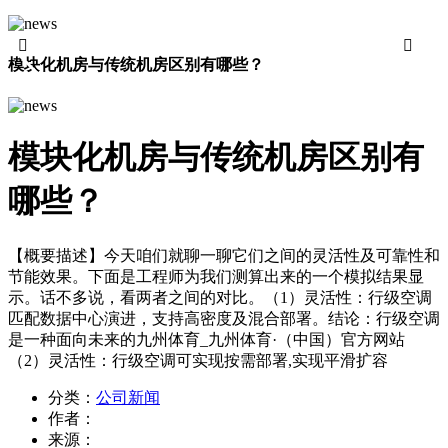


模块化机房与传统机房区别有哪些？
模块化机房与传统机房区别有
哪些？
【概要描述】
今天咱们就聊一聊它们之间的灵活性及可靠性和
节能效果。下面是工程师为我们测算出来的一个模拟结果显
示。话不多说，看两者之间的对比。（1）灵活性：行级空调
匹配数据中心演进，支持高密度及混合部署。结论：行级空调
是一种面向未来的九州体育_九州体育·（中国）官方网站
（2）灵活性：行级空调可实现按需部署,实现平滑扩容
分类：
公司新闻
作者：
来源：