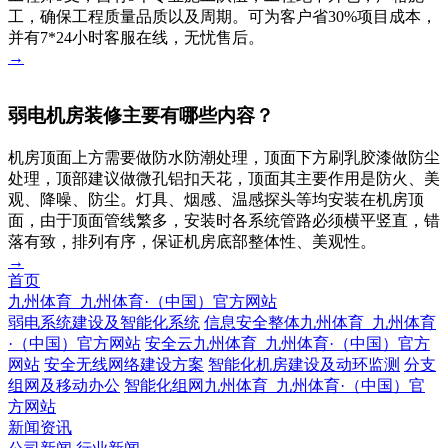
工，确保工程质量品质以及周期。可为客户省30%项目成本，
并有7*24小时客服在线，无忧售后。
→
弱电机房装修主要有哪些内容？
机房顶面上方需要做防水防潮处理，顶面下方刷乳胶漆做防尘
处理，顶部建议做微孔铝扣天花，顶面其主要作用是防火、美
观、降噪、防尘。灯具、烟感、温感探头等均安装在机房顶
面，由于顶面管线繁多，安装时各系统管路必须横平竖直，错
落有致，排列有序，保证机房底部整体性、美观性。
→
首页
九州体育_九州体育·（中国）官方网站
弱电系统建设及智能化系统
信息安全整体九州体育_九州体育
·（中国）官方网站
安全云九州体育_九州体育·（中国）官方
网站
安全无线网络建设方案
智能化机房建设及动环监测
分支
组网及移动办公
智能化组网九州体育_九州体育·（中国）官
方网站
新闻资讯