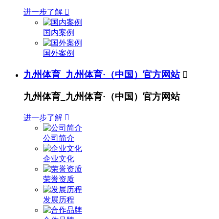
进一步了解

国内案例
国外案例
九州体育_九州体育·（中国）官方网站

九州体育_九州体育·（中国）官方网站
进一步了解

公司简介
企业文化
荣誉资质
发展历程