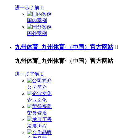
进一步了解

国内案例
国外案例
九州体育_九州体育·（中国）官方网站

九州体育_九州体育·（中国）官方网站
进一步了解

公司简介
企业文化
荣誉资质
发展历程