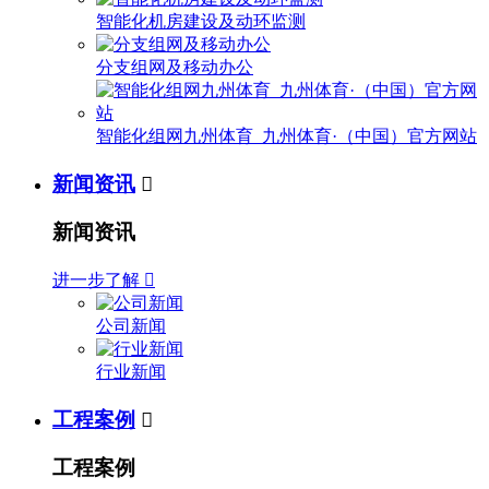
智能化机房建设及动环监测
分支组网及移动办公
智能化组网九州体育_九州体育·（中国）官方网站
新闻资讯

新闻资讯
进一步了解

公司新闻
行业新闻
工程案例

工程案例