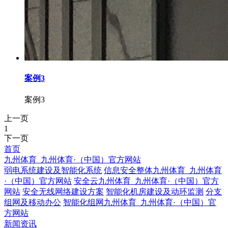
案例3
案例3
上一页
1
下一页
首页
九州体育_九州体育·（中国）官方网站
弱电系统建设及智能化系统
信息安全整体九州体育_九州体育
·（中国）官方网站
安全云九州体育_九州体育·（中国）官方
网站
安全无线网络建设方案
智能化机房建设及动环监测
分支
组网及移动办公
智能化组网九州体育_九州体育·（中国）官
方网站
新闻资讯