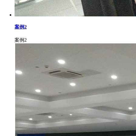
案例2
案例2