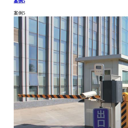
案例5
案例5