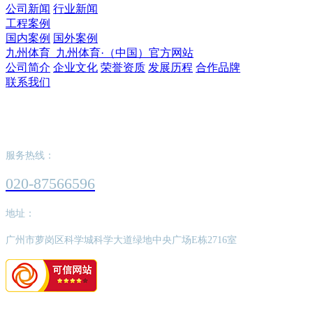
公司新闻
行业新闻
工程案例
国内案例
国外案例
九州体育_九州体育·（中国）官方网站
公司简介
企业文化
荣誉资质
发展历程
合作品牌
联系我们
九州体育_九州体育·（中国）官方网站
服务热线：
020-87566596
地址：
广州市萝岗区科学城科学大道绿地中央广场E栋2716室