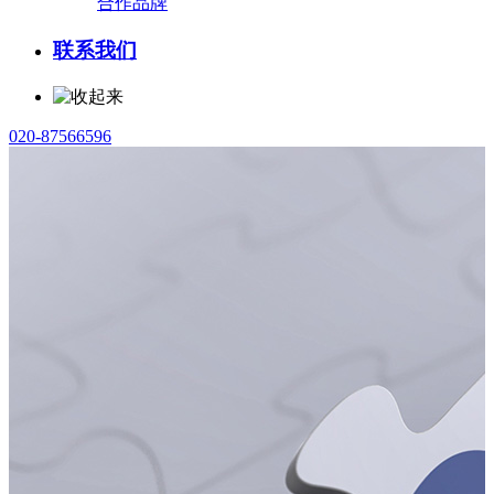
合作品牌
联系我们
020-87566596