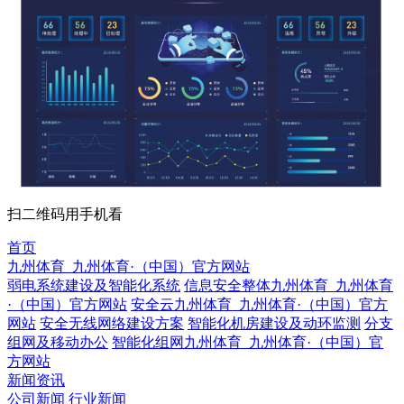
扫二维码用手机看
首页
九州体育_九州体育·（中国）官方网站
弱电系统建设及智能化系统
信息安全整体九州体育_九州体育
·（中国）官方网站
安全云九州体育_九州体育·（中国）官方
网站
安全无线网络建设方案
智能化机房建设及动环监测
分支
组网及移动办公
智能化组网九州体育_九州体育·（中国）官
方网站
新闻资讯
公司新闻
行业新闻