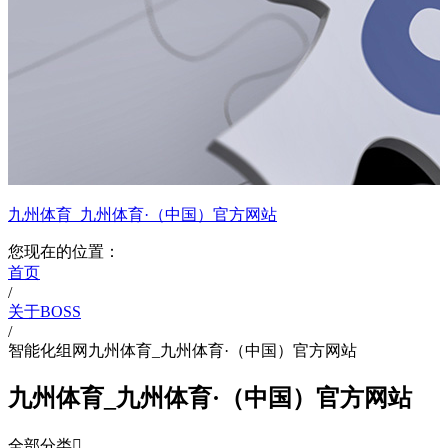
九州体育_九州体育·（中国）官方网站
您现在的位置：
首页
/
关于BOSS
/
智能化组网九州体育_九州体育·（中国）官方网站
九州体育_九州体育·（中国）官方网站
全部分类
