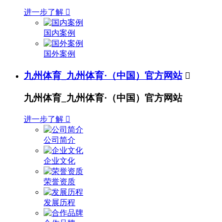
进一步了解

国内案例
国外案例
九州体育_九州体育·（中国）官方网站

九州体育_九州体育·（中国）官方网站
进一步了解

公司简介
企业文化
荣誉资质
发展历程