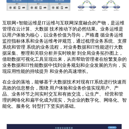
互联网+智能运维是IT运维与互联网深度融合的产物，是运维
管理在云计算、大数据 技术推动下的必然结果。业务运维是
以用户体验为核心，以业务价值为导向，严格遵 循业务运维
监控指标体系和业务运维考评规范，通过梳理业务系统、支撑
系统和管理 系统的业务流程，对业务数据和IT性能进行大数
据采集、整理和关联分析并实时映射 到全局业务拓扑图上，
借助数据可视化工具呈现出来，从而帮助管理者在纷繁复杂的
业务数据和IT性能数据中找到业务规划和企业发展的方向，实
现应用性能的持续提升 和业务的高速增长。
在企业的落地，能够基于大数据技术对现有IT系统进行快速而
高效的信息整合，围绕 用户体验和业务价值实现用户、产
品、业务环节之间实时交互和有效交流，让生产、 经营和管
理的网络化和扁平化成为现实，为企业的数字化、网络化、智
能化、服务化 转型打下坚实的基础。