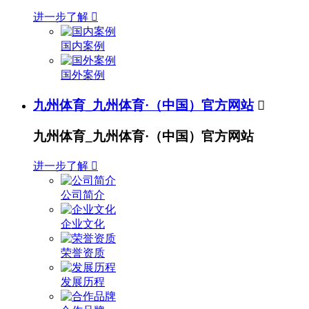
进一步了解

国内案例
国外案例
九州体育_九州体育·（中国）官方网站

九州体育_九州体育·（中国）官方网站
进一步了解

公司简介
企业文化
荣誉资质
发展历程