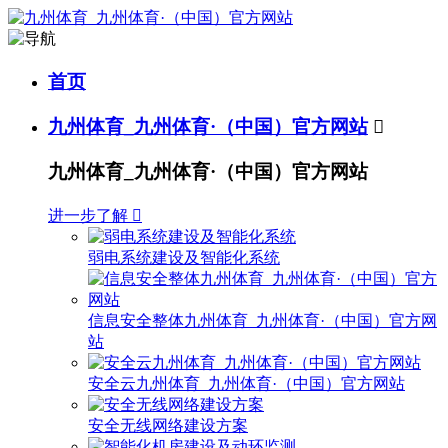
首页
九州体育_九州体育·（中国）官方网站

九州体育_九州体育·（中国）官方网站
进一步了解

弱电系统建设及智能化系统
信息安全整体九州体育_九州体育·（中国）官方网
站
安全云九州体育_九州体育·（中国）官方网站
安全无线网络建设方案