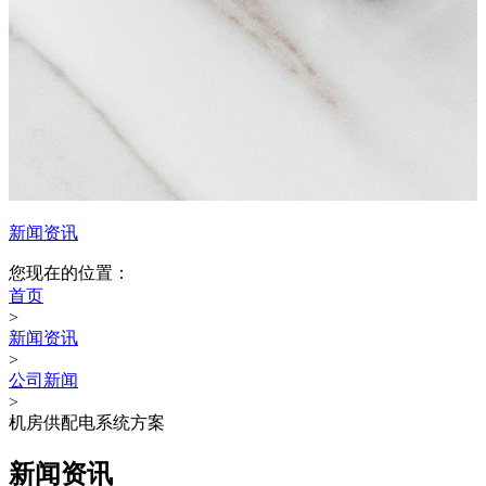
新闻资讯
您现在的位置：
首页
>
新闻资讯
>
公司新闻
>
机房供配电系统方案
新闻资讯