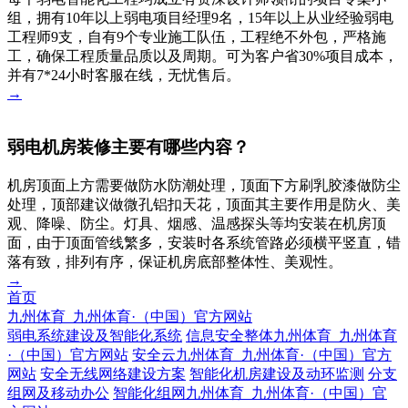
组，拥有10年以上弱电项目经理9名，15年以上从业经验弱电
工程师9支，自有9个专业施工队伍，工程绝不外包，严格施
工，确保工程质量品质以及周期。可为客户省30%项目成本，
并有7*24小时客服在线，无忧售后。
→
弱电机房装修主要有哪些内容？
机房顶面上方需要做防水防潮处理，顶面下方刷乳胶漆做防尘
处理，顶部建议做微孔铝扣天花，顶面其主要作用是防火、美
观、降噪、防尘。灯具、烟感、温感探头等均安装在机房顶
面，由于顶面管线繁多，安装时各系统管路必须横平竖直，错
落有致，排列有序，保证机房底部整体性、美观性。
→
首页
九州体育_九州体育·（中国）官方网站
弱电系统建设及智能化系统
信息安全整体九州体育_九州体育
·（中国）官方网站
安全云九州体育_九州体育·（中国）官方
网站
安全无线网络建设方案
智能化机房建设及动环监测
分支
组网及移动办公
智能化组网九州体育_九州体育·（中国）官